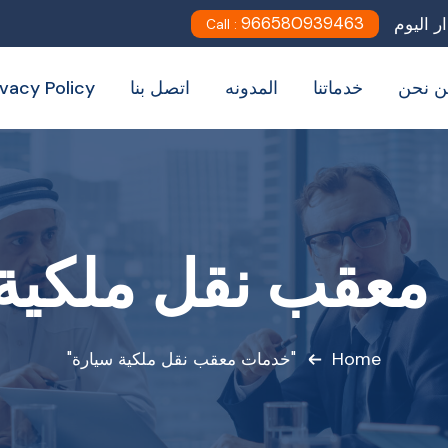
966580939463
Call :
ن نحن
خدماتنا
المدونه
اتصل بنا
ivacy Policy
معقب نقل ملكية 
Home
"خدمات معقب نقل ملكية سيارة"