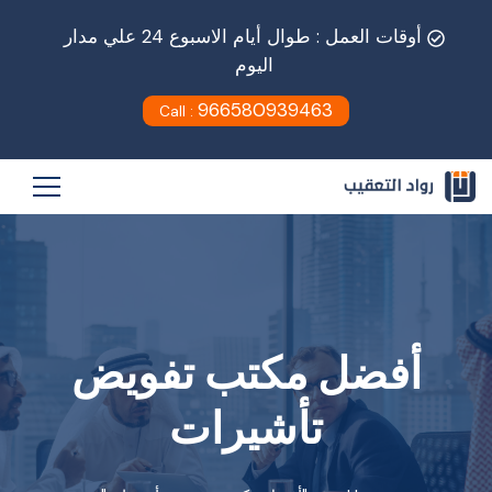
أوقات العمل : طوال أيام الاسبوع 24 علي مدار
اليوم
966580939463
Call :
أفضل مكتب تفويض
تأشيرات